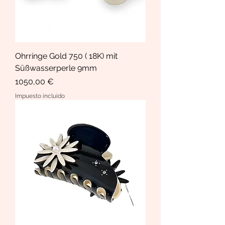
Ohrringe Gold 750 ( 18K) mit
Süßwasserperle 9mm
Precio
1050,00 €
Impuesto incluido