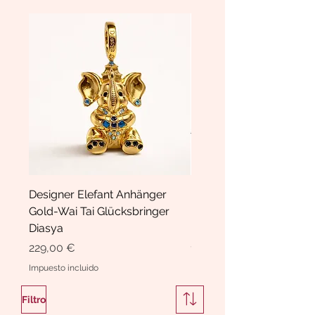
Designer Elefant Anhänger
Haarspange Samt mit Sc
Gold-Wai Tai Glücksbringer
und Kristallen Hasrschle
Diasya
Diasya
Precio
Precio
229,00 €
189,00 €
Impuesto incluido
Impuesto incluido
Filtro