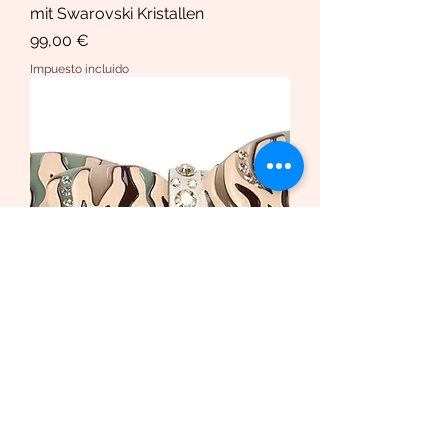
mit Swarovski Kristallen
Precio
99,00 €
Impuesto incluido
Haarspange African Butterfly
/Safari Bio-Acetat und Swarovski
Krista
Precio de oferta
Desde
169,00 €