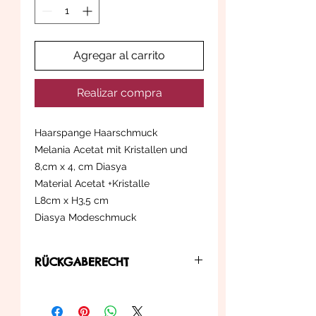
Agregar al carrito
Realizar compra
Haarspange Haarschmuck
Melania Acetat mit Kristallen und
8,cm x 4, cm Diasya
Material Acetat +Kristalle
L8cm x H3,5 cm
Diasya Modeschmuck
RÜCKGABERECHT
... können Sie diesen innerhalb der in
der Widerrufsbelehrung zu