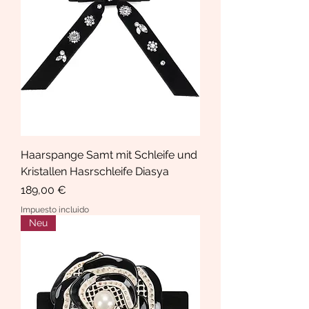
Haarspange Samt mit Schleife und
Kristallen Hasrschleife Diasya
Precio
189,00 €
Impuesto incluido
Neu