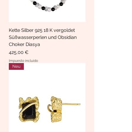
Kette Silber 925 18 K vergoldet
Süßwasserperlen und Obsidian
Choker Diasya
Precio
425,00 €
Impuesto incluido
Neu