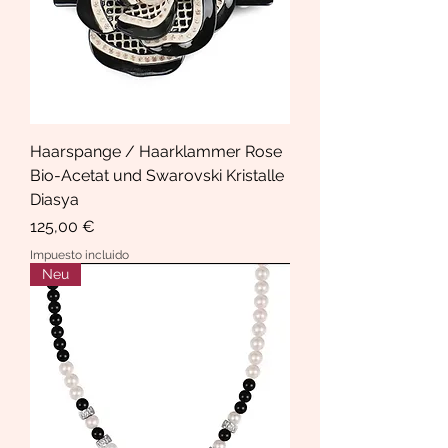
Haarspange / Haarklammer Rose
Bio-Acetat und Swarovski Kristalle
Diasya
Precio
125,00 €
Impuesto incluido
Neu