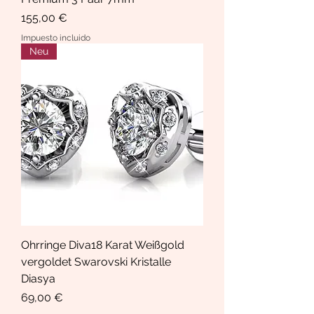
Precio
155,00 €
Impuesto incluido
Neu
Ohrringe Diva18 Karat Weißgold
vergoldet Swarovski Kristalle
Diasya
Precio
69,00 €