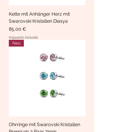
Kette mit Anhänger Herz mit
Swarovski Kristallen Diasya
Precio
85,00 €
Impuesto incluido
Neu
Ohrringe mit Swarovski Kristallen
Premium 3 Paar 7mm