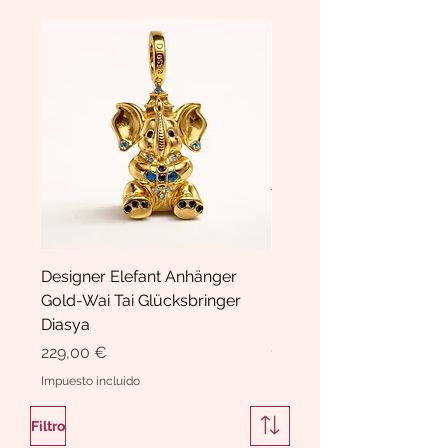
Designer Elefant Anhänger
Haarspange Samt mit Sc
Gold-Wai Tai Glücksbringer
und Kristallen Hasrschle
Diasya
Diasya
Precio
Precio
229,00 €
189,00 €
Impuesto incluido
Impuesto incluido
Filtro