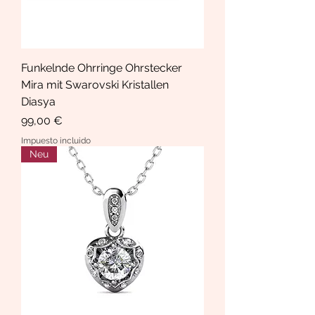
Funkelnde Ohrringe Ohrstecker
Mira mit Swarovski Kristallen
Diasya
Precio
99,00 €
Impuesto incluido
Neu