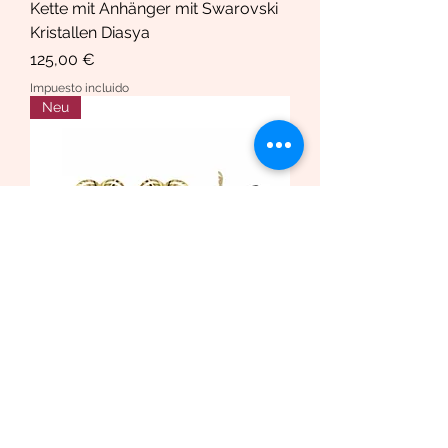
Kette mit Anhänger mit Swarovski
Kristallen Diasya
Precio
125,00 €
Impuesto incluido
Neu
Ohrringe Ohrstecker Gold 750 (
18K) Herz Bicolor und Swarovski
Kristalle