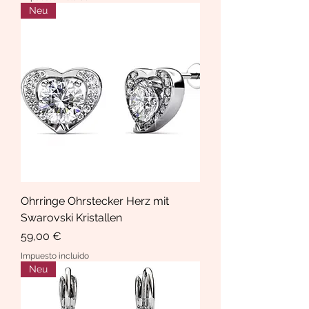
Neu
Ohrringe Ohrstecker Herz mit
Swarovski Kristallen
Precio
59,00 €
Impuesto incluido
Neu