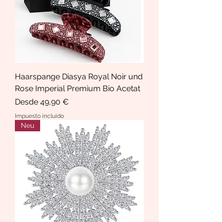
Haarspange Diasya Royal Noir und
Rose Imperial Premium Bio Acetat
Precio de oferta
Desde
49,90 €
Impuesto incluido
Neu