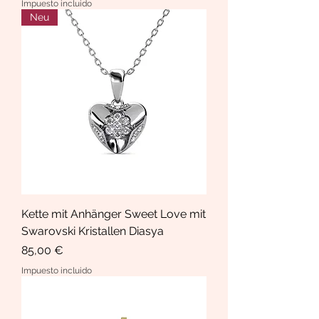
Impuesto incluido
Neu
Kette mit Anhänger Sweet Love mit
Swarovski Kristallen Diasya
Precio
85,00 €
Impuesto incluido