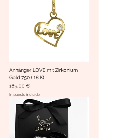
Anhänger LOVE mit Zirkonium
Gold 750 ( 18 K)
Precio
169,00 €
Impuesto incluido