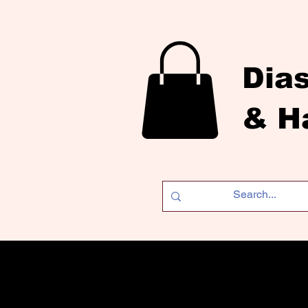
Dia
& H