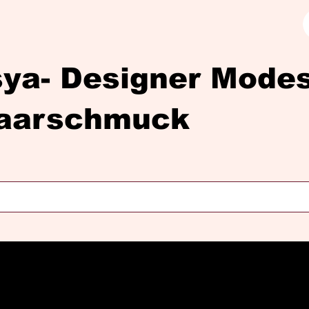
sya- Designer Mod
aarschmuck
Diasya