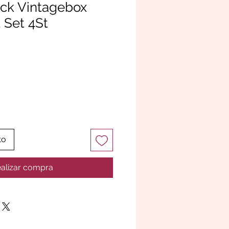
ck Vintagebox
 Set 4St
to
alizar compra