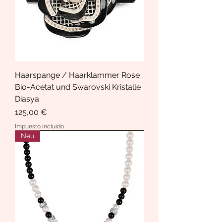
Haarspange / Haarklammer Rose
Bio-Acetat und Swarovski Kristalle
Diasya
Precio
125,00 €
Impuesto incluido
Neu