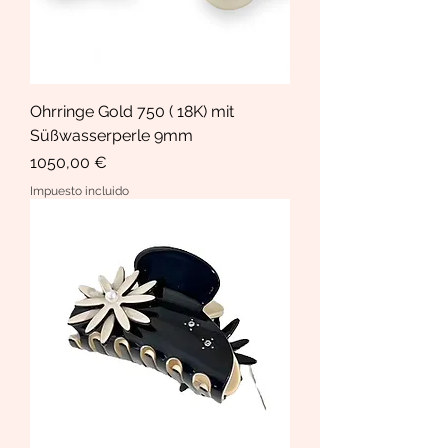
Ohrringe Gold 750 ( 18K) mit
Süßwasserperle 9mm
Precio
1050,00 €
Impuesto incluido