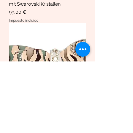
mit Swarovski Kristallen
Precio
99,00 €
Impuesto incluido
Haarspange African Butterfly
/Safari Bio-Acetat und Swarovski
Krista
Precio de oferta
Desde
169,00 €