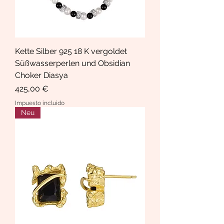
Kette Silber 925 18 K vergoldet
Süßwasserperlen und Obsidian
Choker Diasya
Precio
425,00 €
Impuesto incluido
Neu