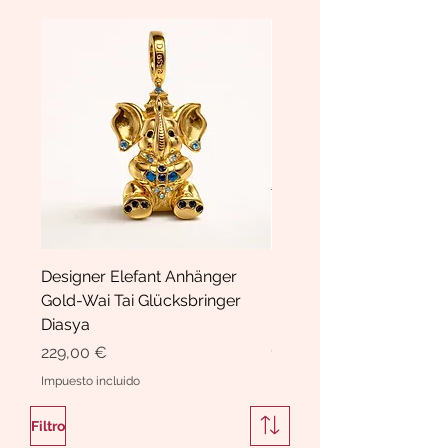
Designer Elefant Anhänger
Haarspange Samt mit Sc
Gold-Wai Tai Glücksbringer
und Kristallen Hasrschle
Diasya
Diasya
Precio
Precio
229,00 €
189,00 €
Impuesto incluido
Impuesto incluido
Filtro