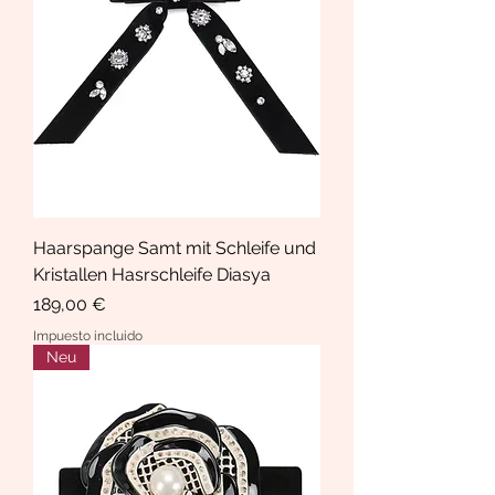
Haarspange Samt mit Schleife und
Kristallen Hasrschleife Diasya
Precio
189,00 €
Impuesto incluido
Neu