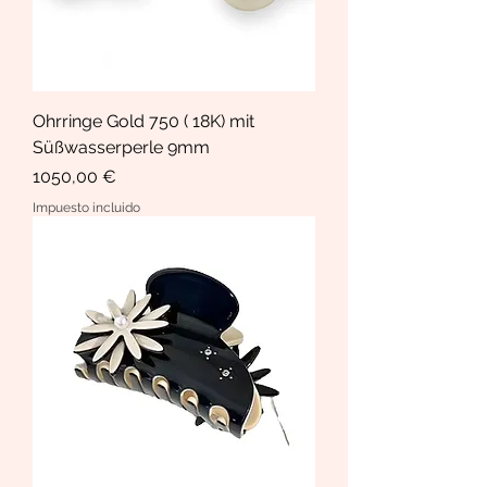
Ohrringe Gold 750 ( 18K) mit
Süßwasserperle 9mm
Precio
1050,00 €
Impuesto incluido