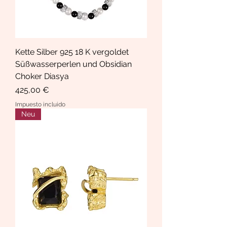
Kette Silber 925 18 K vergoldet
Süßwasserperlen und Obsidian
Choker Diasya
Precio
425,00 €
Impuesto incluido
Neu