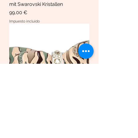
mit Swarovski Kristallen
Precio
99,00 €
Impuesto incluido
Haarspange African Butterfly
/Safari Bio-Acetat und Swarovski
Krista
Precio de oferta
Desde
169,00 €