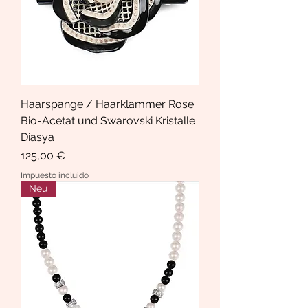
Haarspange / Haarklammer Rose
Bio-Acetat und Swarovski Kristalle
Diasya
Precio
125,00 €
Impuesto incluido
Neu