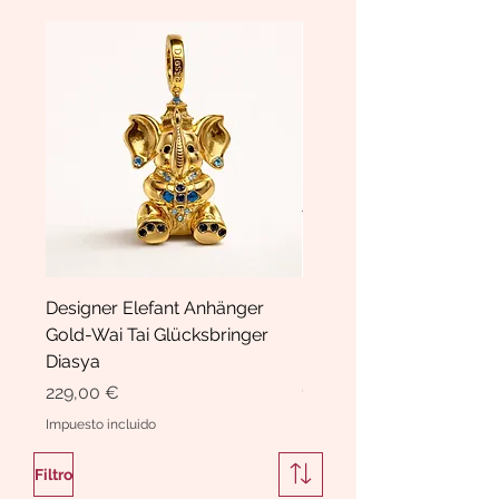
Designer Elefant Anhänger
Haarspange Samt mit Sc
Gold-Wai Tai Glücksbringer
und Kristallen Hasrschle
Diasya
Diasya
Precio
Precio
229,00 €
189,00 €
Impuesto incluido
Impuesto incluido
Filtro