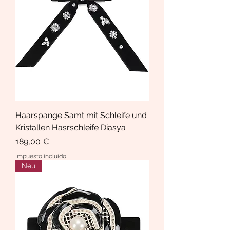
Haarspange Samt mit Schleife und
Kristallen Hasrschleife Diasya
Precio
189,00 €
Impuesto incluido
Neu