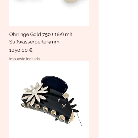
Ohrringe Gold 750 ( 18K) mit
Süßwasserperle 9mm
Precio
1050,00 €
Impuesto incluido