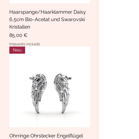
Haarspange/Haarklammer Daisy
6,5cm Bio-Acetat und Swarovski
Kristallen
Precio
85,00 €
Impuesto incluido
Neu
Ohrringe Ohrstecker Engelflügel