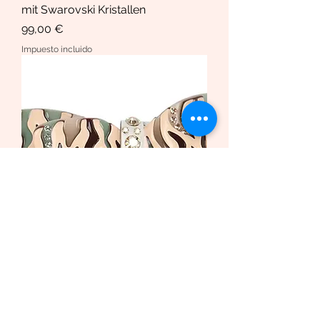
mit Swarovski Kristallen
Precio
99,00 €
Impuesto incluido
Haarspange African Butterfly
/Safari Bio-Acetat und Swarovski
Krista
Precio de oferta
Desde
169,00 €