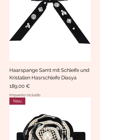
Haarspange Samt mit Schleife und
Kristallen Hasrschleife Diasya
Precio
189,00 €
Impuesto incluido
Neu