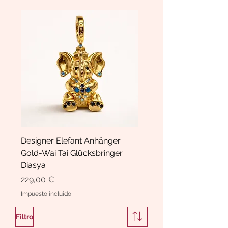
Designer Elefant Anhänger
Haarspange Samt mit Sc
Gold-Wai Tai Glücksbringer
und Kristallen Hasrschle
Diasya
Diasya
Precio
Precio
229,00 €
189,00 €
Impuesto incluido
Impuesto incluido
Filtro