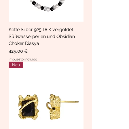
Kette Silber 925 18 K vergoldet
Süßwasserperlen und Obsidian
Choker Diasya
Precio
425,00 €
Impuesto incluido
Neu