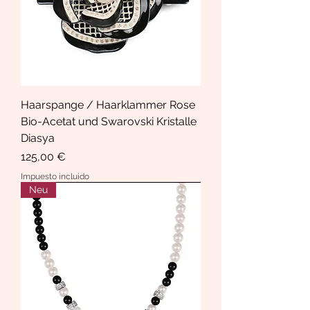
Haarspange / Haarklammer Rose
Bio-Acetat und Swarovski Kristalle
Diasya
Precio
125,00 €
Impuesto incluido
Neu