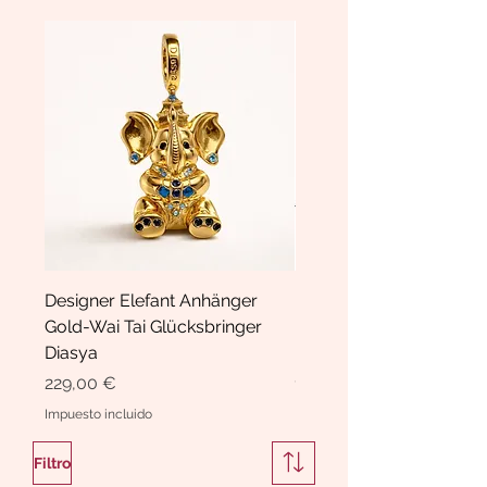
Designer Elefant Anhänger
Haarspange Samt mit Sc
Gold-Wai Tai Glücksbringer
und Kristallen Hasrschle
Diasya
Diasya
Precio
Precio
229,00 €
189,00 €
Impuesto incluido
Impuesto incluido
Filtro