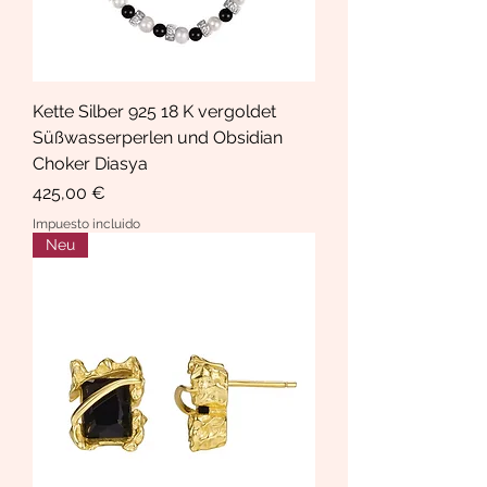
Kette Silber 925 18 K vergoldet
Süßwasserperlen und Obsidian
Choker Diasya
Precio
425,00 €
Impuesto incluido
Neu