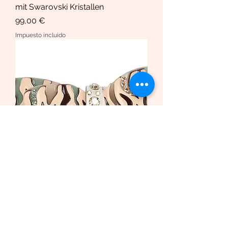
mit Swarovski Kristallen
Precio
99,00 €
Impuesto incluido
Haarspange African Butterfly
/Safari Bio-Acetat und Swarovski
Krista
Precio de oferta
Desde
169,00 €