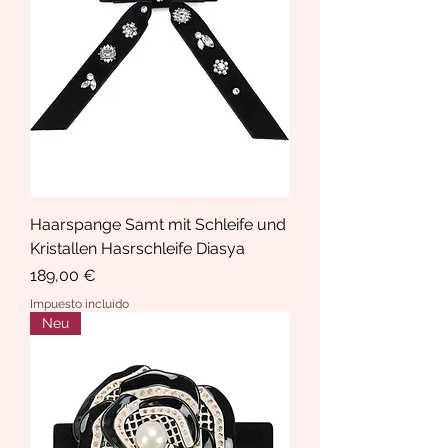
Haarspange Samt mit Schleife und
Kristallen Hasrschleife Diasya
Precio
189,00 €
Impuesto incluido
Neu