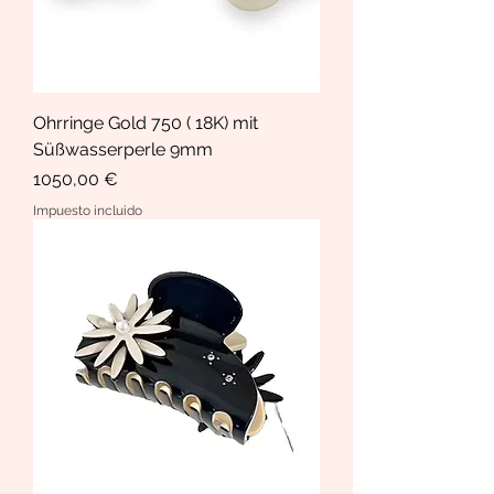
Ohrringe Gold 750 ( 18K) mit
Süßwasserperle 9mm
Precio
1050,00 €
Impuesto incluido