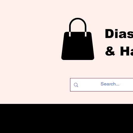
Dia
& H