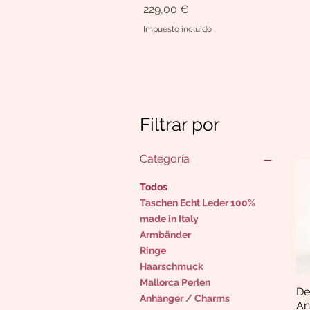
Precio
229,00 €
Impuesto incluido
Filtrar por
Categoría
Todos
Taschen Echt Leder 100%
made in Italy
Armbänder
Ringe
Haarschmuck
Mallorca Perlen
De
Anhänger / Charms
An