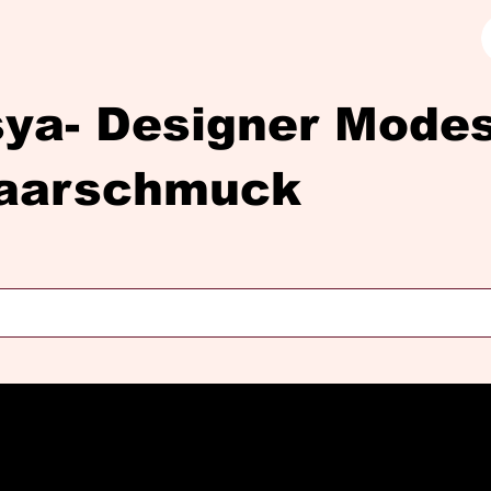
sya- Designer Mod
aarschmuck
Diasya