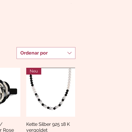
Precio
189,00 €
Impuesto incluido
Ordenar por
Neu
/
Kette Silber 925 18 K
pida
Vista rápida
r Rose
vergoldet