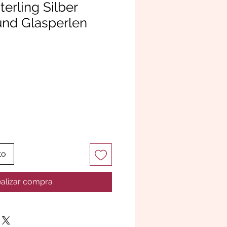
erling Silber
und Glasperlen
to
alizar compra