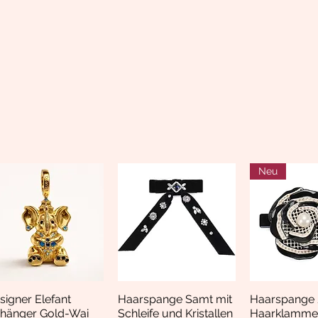
Neu
signer Elefant
Haarspange Samt mit
Haarspange 
Vista rápida
Vista rápida
Vista rá
hänger Gold-Wai
Schleife und Kristallen
Haarklamme