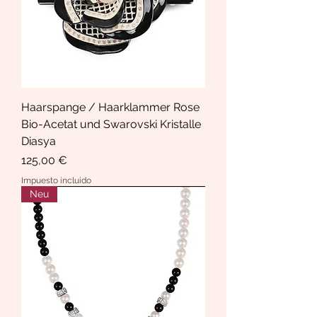
Haarspange / Haarklammer Rose
Bio-Acetat und Swarovski Kristalle
Diasya
Precio
125,00 €
Impuesto incluido
Neu