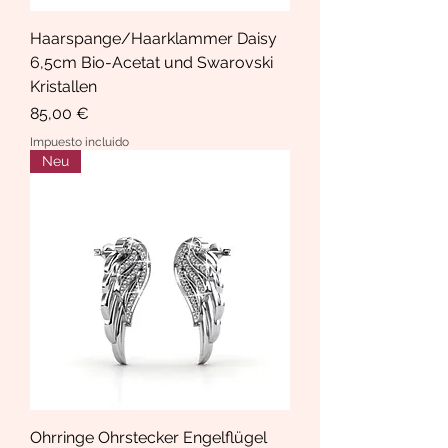
Haarspange/Haarklammer Daisy
6,5cm Bio-Acetat und Swarovski
Kristallen
Precio
85,00 €
Impuesto incluido
Neu
Ohrringe Ohrstecker Engelflügel