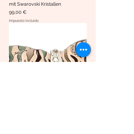
mit Swarovski Kristallen
Precio
99,00 €
Impuesto incluido
Haarspange African Butterfly
/Safari Bio-Acetat und Swarovski
Krista
Precio de oferta
Desde
169,00 €