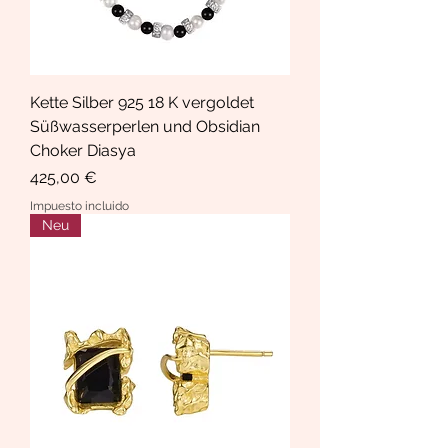
Kette Silber 925 18 K vergoldet
Süßwasserperlen und Obsidian
Choker Diasya
Precio
425,00 €
Impuesto incluido
Neu