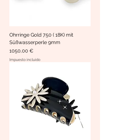
Ohrringe Gold 750 ( 18K) mit
Süßwasserperle 9mm
Precio
1050,00 €
Impuesto incluido