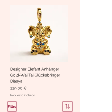
Designer Elefant Anhänger
Haarspange Samt mit Sc
Gold-Wai Tai Glücksbringer
und Kristallen Hasrschle
Diasya
Diasya
Precio
Precio
229,00 €
189,00 €
Impuesto incluido
Impuesto incluido
Filtro