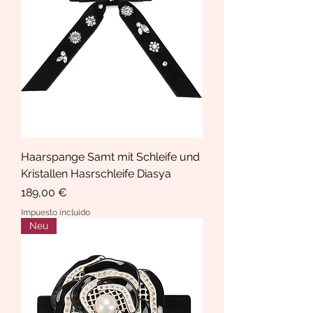
Haarspange Samt mit Schleife und
Kristallen Hasrschleife Diasya
Precio
189,00 €
Impuesto incluido
Neu