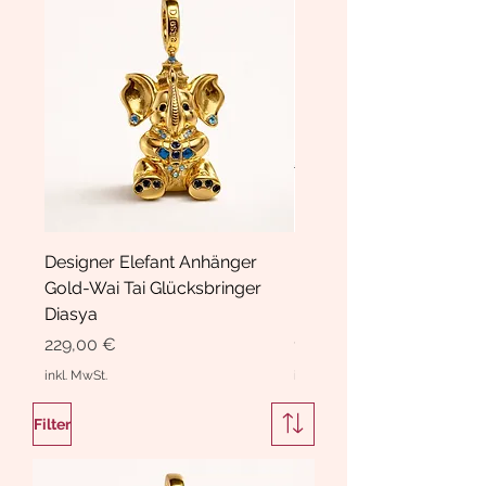
Designer Elefant Anhänger
Haarspange Samt mit Sc
Gold-Wai Tai Glücksbringer
und Kristallen Hasrschle
Diasya
Diasya
Preis
Preis
229,00 €
189,00 €
inkl. MwSt.
inkl. MwSt.
Filter