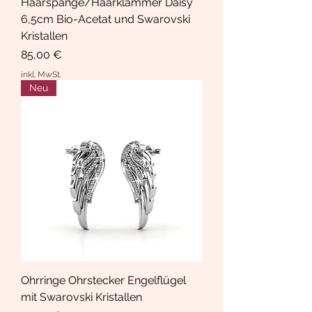
Haarspange/Haarklammer Daisy
6,5cm Bio-Acetat und Swarovski
Kristallen
Preis
85,00 €
inkl. MwSt.
Neu
Ohrringe Ohrstecker Engelflügel
mit Swarovski Kristallen