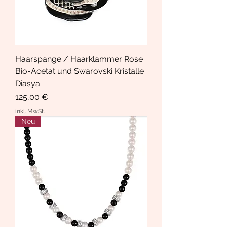
Haarspange / Haarklammer Rose
Bio-Acetat und Swarovski Kristalle
Diasya
Preis
125,00 €
inkl. MwSt.
Neu