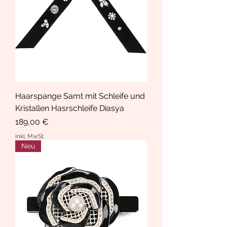
Haarspange Samt mit Schleife und
Kristallen Hasrschleife Diasya
Preis
189,00 €
inkl. MwSt.
Neu