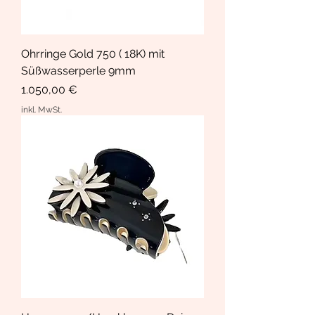
Ohrringe Gold 750 ( 18K) mit
Süßwasserperle 9mm
Preis
1.050,00 €
inkl. MwSt.