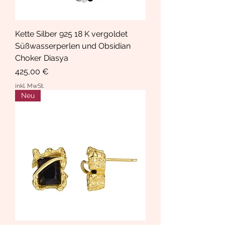
Kette Silber 925 18 K vergoldet
Süßwasserperlen und Obsidian
Choker Diasya
Preis
425,00 €
inkl. MwSt.
Neu