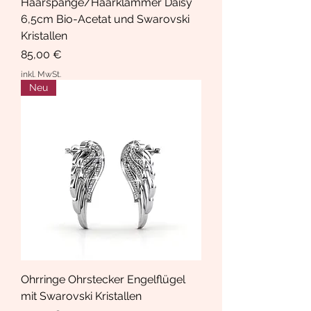
Haarspange/Haarklammer Daisy
6,5cm Bio-Acetat und Swarovski
Kristallen
Preis
85,00 €
inkl. MwSt.
Neu
Ohrringe Ohrstecker Engelflügel
mit Swarovski Kristallen