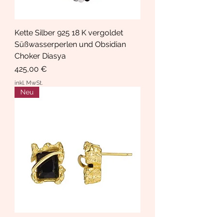
Kette Silber 925 18 K vergoldet
Süßwasserperlen und Obsidian
Choker Diasya
Preis
425,00 €
inkl. MwSt.
Neu