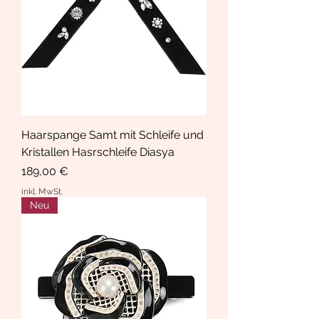
Haarspange Samt mit Schleife und
Kristallen Hasrschleife Diasya
Preis
189,00 €
inkl. MwSt.
Neu