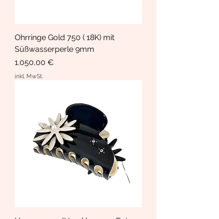
Ohrringe Gold 750 ( 18K) mit
Süßwasserperle 9mm
Preis
1.050,00 €
inkl. MwSt.