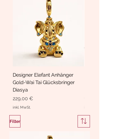
Designer Elefant Anhänger
Haarspange Samt mit Sc
Gold-Wai Tai Glücksbringer
und Kristallen Hasrschle
Diasya
Diasya
Preis
Preis
229,00 €
189,00 €
inkl. MwSt.
inkl. MwSt.
Filter