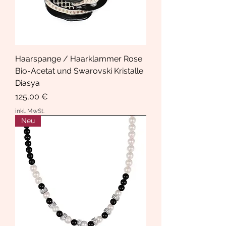
Haarspange / Haarklammer Rose
Bio-Acetat und Swarovski Kristalle
Diasya
Preis
125,00 €
inkl. MwSt.
Neu