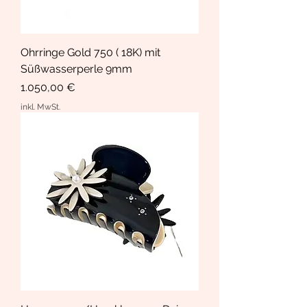
Ohrringe Gold 750 ( 18K) mit
Süßwasserperle 9mm
Preis
1.050,00 €
inkl. MwSt.