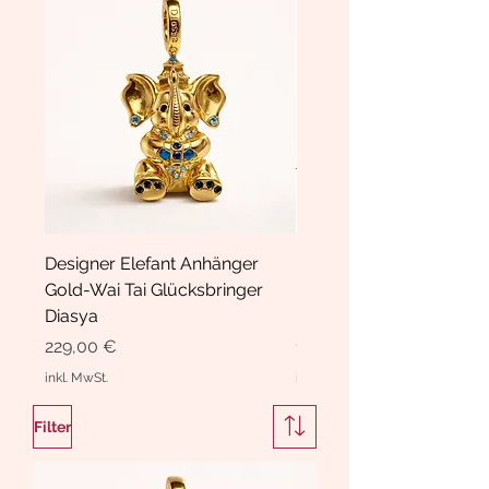
Designer Elefant Anhänger
Haarspange Samt mit Sc
Gold-Wai Tai Glücksbringer
und Kristallen Hasrschle
Diasya
Diasya
Preis
Preis
229,00 €
189,00 €
inkl. MwSt.
inkl. MwSt.
Filter