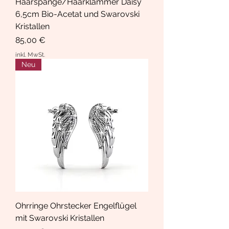
Haarspange/Haarklammer Daisy
6,5cm Bio-Acetat und Swarovski
Kristallen
Preis
85,00 €
inkl. MwSt.
Neu
Ohrringe Ohrstecker Engelflügel
mit Swarovski Kristallen