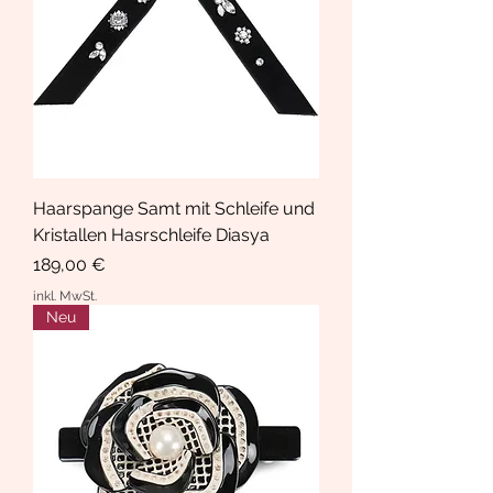
Haarspange Samt mit Schleife und
Kristallen Hasrschleife Diasya
Preis
189,00 €
inkl. MwSt.
Neu