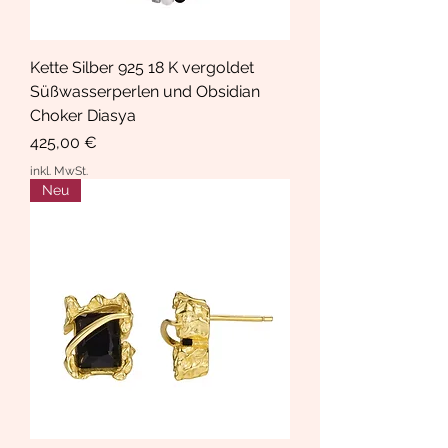
Kette Silber 925 18 K vergoldet
Süßwasserperlen und Obsidian
Choker Diasya
Preis
425,00 €
inkl. MwSt.
Neu