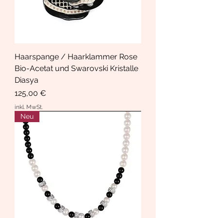
Haarspange / Haarklammer Rose
Bio-Acetat und Swarovski Kristalle
Diasya
Preis
125,00 €
inkl. MwSt.
Neu