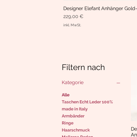
Designer Elefant Anhänger Gold-
Preis
229,00 €
inkl. MwSt.
Filtern nach
Kategorie
Alle
Taschen Echt Leder 100%
made in Italy
Armbänder
Ringe
De
Haarschmuck
An