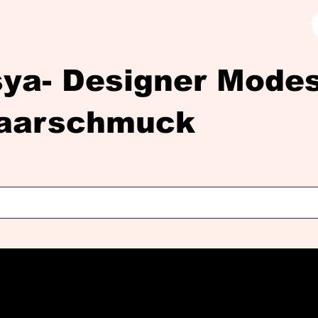
sya- Designer Mod
aarschmuck
Diasya