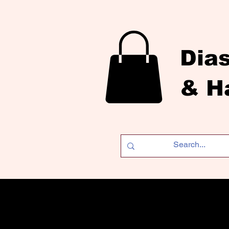
Dia
& H