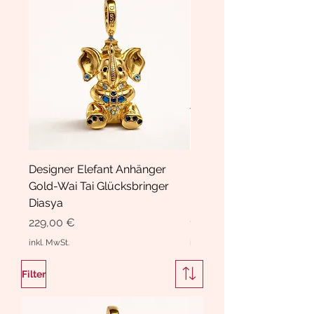
Designer Elefant Anhänger
Haarspange Samt mit Sc
Gold-Wai Tai Glücksbringer
und Kristallen Hasrschle
Diasya
Diasya
Preis
Preis
229,00 €
189,00 €
inkl. MwSt.
inkl. MwSt.
Filter