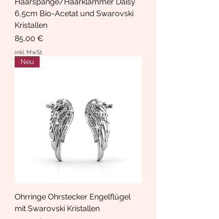
Haarspange/Haarklammer Daisy
6,5cm Bio-Acetat und Swarovski
Kristallen
Preis
85,00 €
inkl. MwSt.
Neu
Ohrringe Ohrstecker Engelflügel
mit Swarovski Kristallen