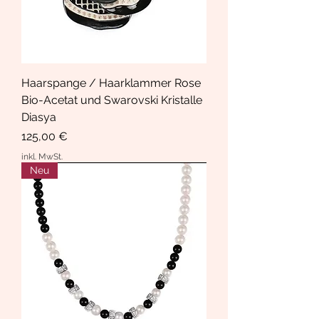
Haarspange / Haarklammer Rose
Bio-Acetat und Swarovski Kristalle
Diasya
Preis
125,00 €
inkl. MwSt.
Neu