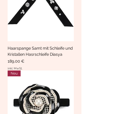
Haarspange Samt mit Schleife und
Kristallen Hasrschleife Diasya
Preis
189,00 €
inkl. MwSt.
Neu