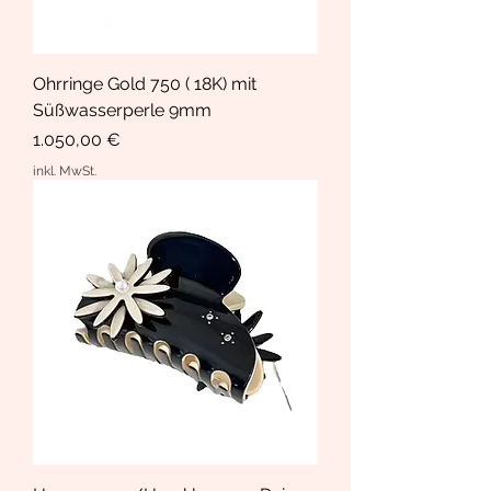
Ohrringe Gold 750 ( 18K) mit
Süßwasserperle 9mm
Preis
1.050,00 €
inkl. MwSt.