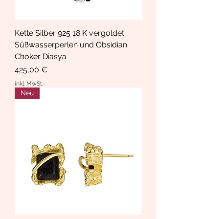
Kette Silber 925 18 K vergoldet
Süßwasserperlen und Obsidian
Choker Diasya
Preis
425,00 €
inkl. MwSt.
Neu