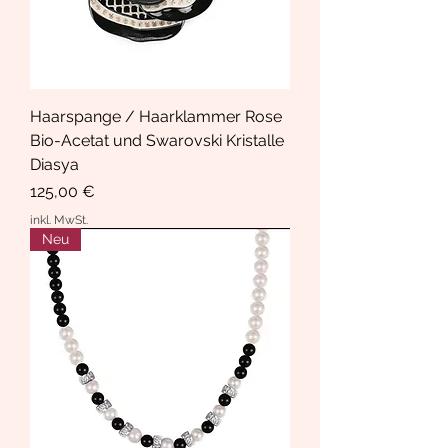
Haarspange / Haarklammer Rose
Bio-Acetat und Swarovski Kristalle
Diasya
Preis
125,00 €
inkl. MwSt.
Neu