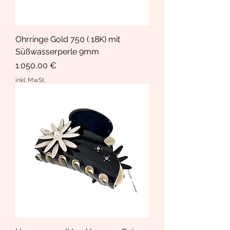
Ohrringe Gold 750 ( 18K) mit
Süßwasserperle 9mm
Preis
1.050,00 €
inkl. MwSt.