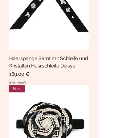
Haarspange Samt mit Schleife und
Kristallen Hasrschleife Diasya
Preis
189,00 €
inkl. MwSt.
Neu