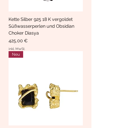
Kette Silber 925 18 K vergoldet
Süßwasserperlen und Obsidian
Choker Diasya
Preis
425,00 €
inkl. MwSt.
Neu