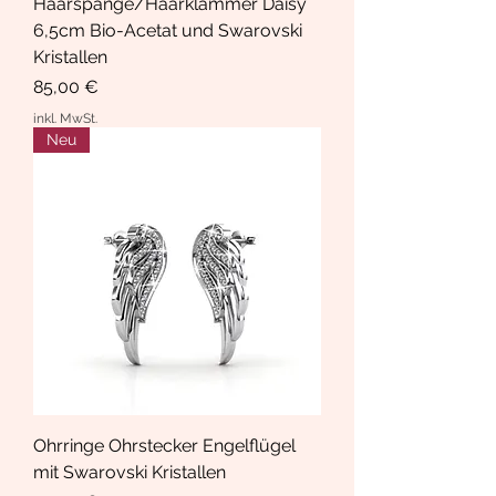
Haarspange/Haarklammer Daisy
6,5cm Bio-Acetat und Swarovski
Kristallen
Preis
85,00 €
inkl. MwSt.
Neu
Ohrringe Ohrstecker Engelflügel
mit Swarovski Kristallen