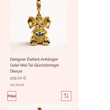
Designer Elefant Anhänger
Haarspange Samt mit Sc
Gold-Wai Tai Glücksbringer
und Kristallen Hasrschle
Diasya
Diasya
Preis
Preis
229,00 €
189,00 €
inkl. MwSt.
inkl. MwSt.
Filter