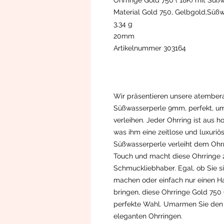
Ohrringe Gold 750 ( 18K) mit Sü
Material Gold 750, Gelbgold,Süß
3,34 g
20mm
Artikelnummer 303164
Wir präsentieren unsere atember
Süßwasserperle 9mm, perfekt, um
verleihen. Jeder Ohrring ist aus 
was ihm eine zeitlose und luxuriö
Süßwasserperle verleiht dem Ohrri
Touch und macht diese Ohrringe 
Schmuckliebhaber. Egal, ob Sie s
machen oder einfach nur einen Ha
bringen, diese Ohrringe Gold 750
perfekte Wahl. Umarmen Sie den 
eleganten Ohrringen.