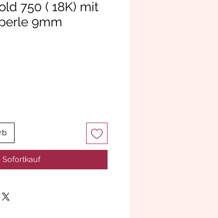
ld 750 ( 18K) mit
perle 9mm
rb
Sofortkauf