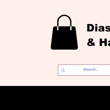
Dia
& H