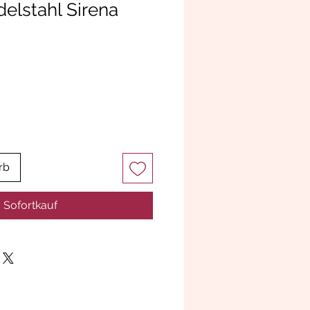
delstahl Sirena
rb
Sofortkauf