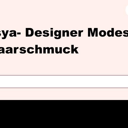
sya- Designer Mod
aarschmuck
Diasya