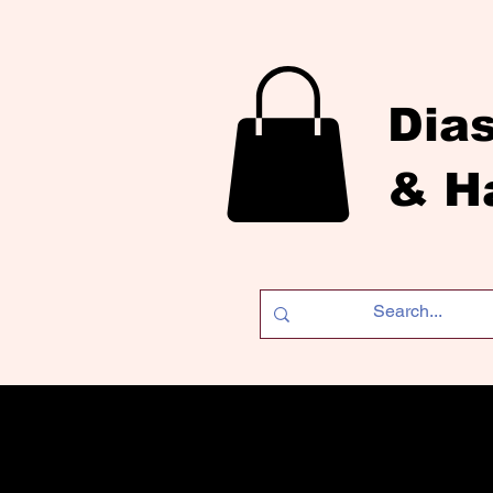
Dia
& H