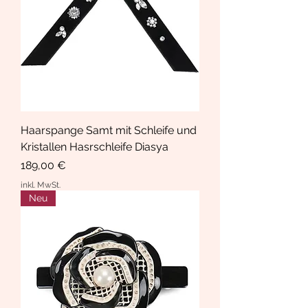
Haarspange Samt mit Schleife und
Kristallen Hasrschleife Diasya
Preis
189,00 €
inkl. MwSt.
Neu