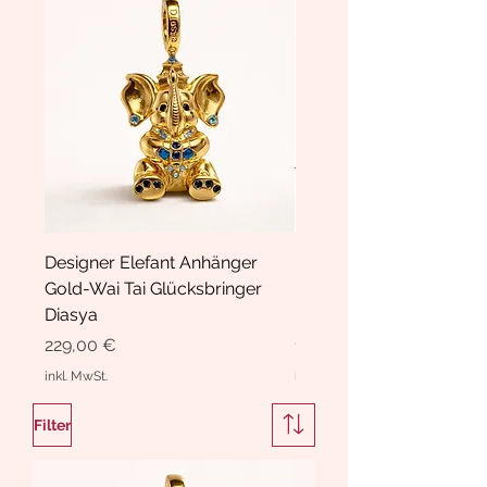
Designer Elefant Anhänger
Haarspange Samt mit Sc
Gold-Wai Tai Glücksbringer
und Kristallen Hasrschle
Diasya
Diasya
Preis
Preis
229,00 €
189,00 €
inkl. MwSt.
inkl. MwSt.
Filter