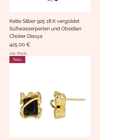
Kette Silber 925 18 K vergoldet
Süßwasserperlen und Obsidian
Choker Diasya
Preis
425,00 €
inkl. MwSt.
Neu