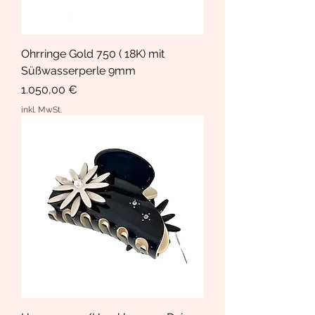
Ohrringe Gold 750 ( 18K) mit
Süßwasserperle 9mm
Preis
1.050,00 €
inkl. MwSt.