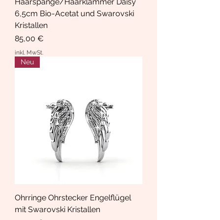
Haarspange/Haarklammer Daisy
6,5cm Bio-Acetat und Swarovski
Kristallen
Preis
85,00 €
inkl. MwSt.
Neu
Ohrringe Ohrstecker Engelflügel
mit Swarovski Kristallen