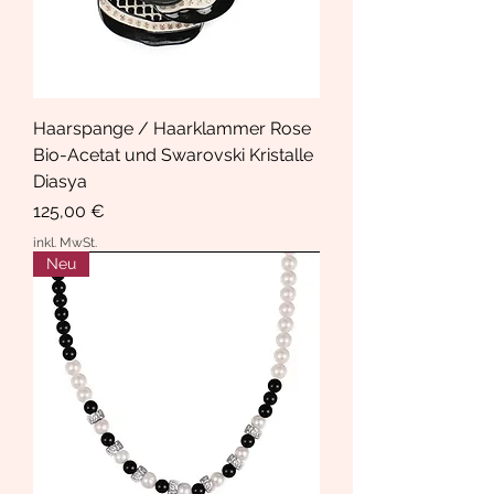
Haarspange / Haarklammer Rose
Bio-Acetat und Swarovski Kristalle
Diasya
Preis
125,00 €
inkl. MwSt.
Neu