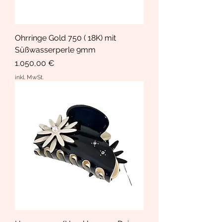
Ohrringe Gold 750 ( 18K) mit
Süßwasserperle 9mm
Preis
1.050,00 €
inkl. MwSt.