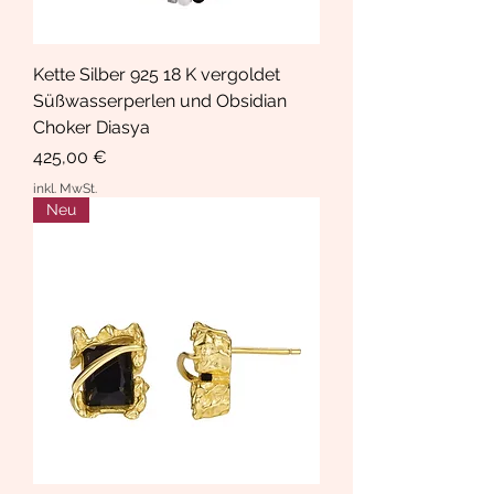
Kette Silber 925 18 K vergoldet
Süßwasserperlen und Obsidian
Choker Diasya
Preis
425,00 €
inkl. MwSt.
Neu