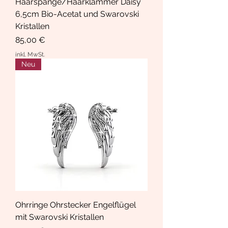
Haarspange/Haarklammer Daisy
6,5cm Bio-Acetat und Swarovski
Kristallen
Preis
85,00 €
inkl. MwSt.
Neu
Ohrringe Ohrstecker Engelflügel
mit Swarovski Kristallen