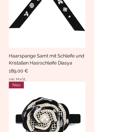
Haarspange Samt mit Schleife und
Kristallen Hasrschleife Diasya
Preis
189,00 €
inkl. MwSt.
Neu