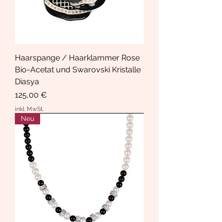
Haarspange / Haarklammer Rose
Bio-Acetat und Swarovski Kristalle
Diasya
Preis
125,00 €
inkl. MwSt.
Neu