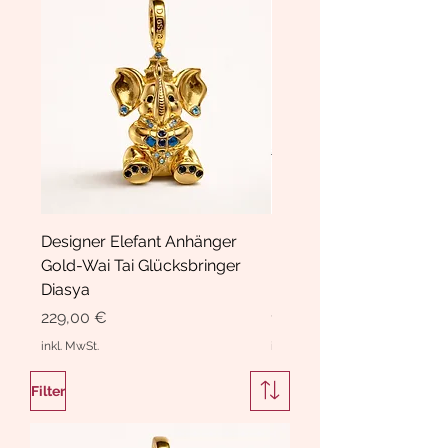
Designer Elefant Anhänger
Haarspange Samt mit Sc
Gold-Wai Tai Glücksbringer
und Kristallen Hasrschle
Diasya
Diasya
Preis
Preis
229,00 €
189,00 €
inkl. MwSt.
inkl. MwSt.
Filter