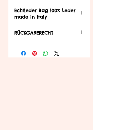
Echtleder Bag 100% Leder
made in Italy
Echtleder Umhängetasche
RÜCKGABERECHT
... können Sie diesen innerhalb der in
der Widerrufsbelehrung zu
entnehmenden Bedienungen an uns
zurück senden.