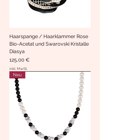
Haarspange / Haarklammer Rose
Bio-Acetat und Swarovski Kristalle
Diasya
Preis
125,00 €
inkl. MwSt.
Neu