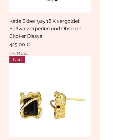
Kette Silber 925 18 K vergoldet
Süßwasserperlen und Obsidian
Choker Diasya
Preis
425,00 €
inkl. MwSt.
Neu