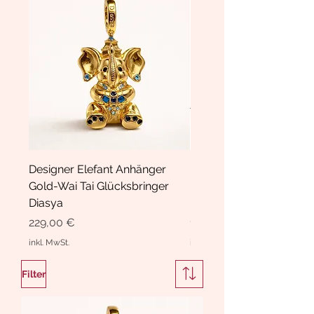
Designer Elefant Anhänger
Haarspange Samt mit Sc
Gold-Wai Tai Glücksbringer
und Kristallen Hasrschle
Diasya
Diasya
Preis
Preis
229,00 €
189,00 €
inkl. MwSt.
inkl. MwSt.
Filter