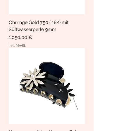
Ohrringe Gold 750 ( 18K) mit
Süßwasserperle 9mm
Preis
1.050,00 €
inkl. MwSt.