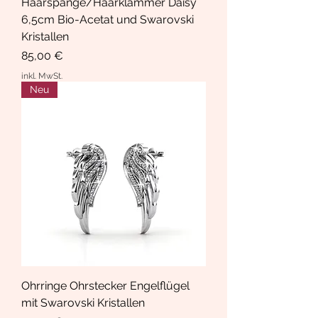
Haarspange/Haarklammer Daisy
6,5cm Bio-Acetat und Swarovski
Kristallen
Preis
85,00 €
inkl. MwSt.
Neu
Ohrringe Ohrstecker Engelflügel
mit Swarovski Kristallen