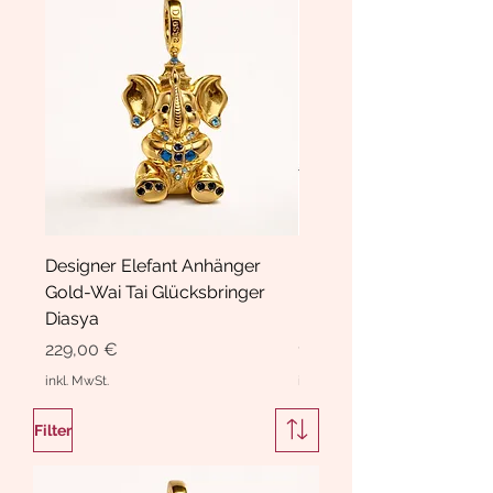
Designer Elefant Anhänger
Haarspange Samt mit Sc
Gold-Wai Tai Glücksbringer
und Kristallen Hasrschle
Diasya
Diasya
Preis
Preis
229,00 €
189,00 €
inkl. MwSt.
inkl. MwSt.
Filter