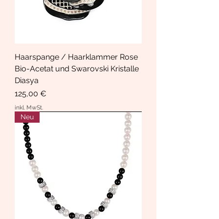
Haarspange / Haarklammer Rose
Bio-Acetat und Swarovski Kristalle
Diasya
Preis
125,00 €
inkl. MwSt.
Neu