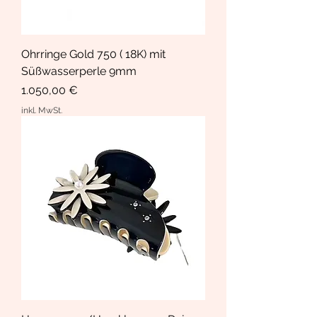
Ohrringe Gold 750 ( 18K) mit
Süßwasserperle 9mm
Preis
1.050,00 €
inkl. MwSt.