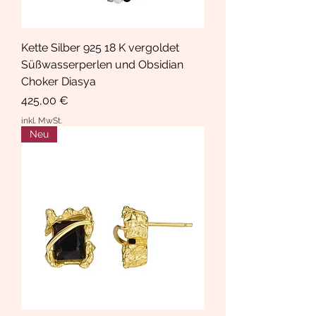
Kette Silber 925 18 K vergoldet
Süßwasserperlen und Obsidian
Choker Diasya
Preis
425,00 €
inkl. MwSt.
Neu