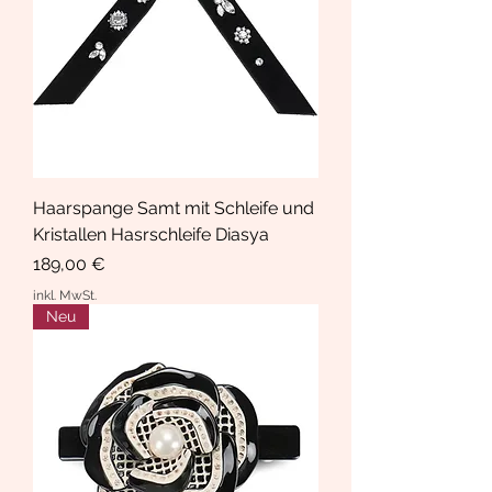
Haarspange Samt mit Schleife und
Kristallen Hasrschleife Diasya
Preis
189,00 €
inkl. MwSt.
Neu