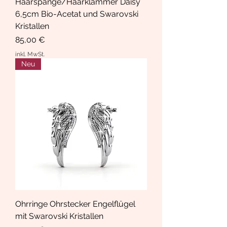
Haarspange/Haarklammer Daisy
6,5cm Bio-Acetat und Swarovski
Kristallen
Preis
85,00 €
inkl. MwSt.
Neu
Ohrringe Ohrstecker Engelflügel
mit Swarovski Kristallen