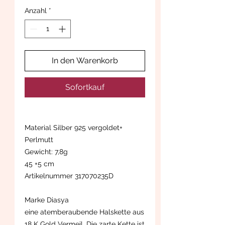
Anzahl
*
In den Warenkorb
Sofortkauf
Material Silber 925 vergoldet+
Perlmutt
Gewicht: 7,8g
45 +5 cm
Artikelnummer 317070235D
Marke Diasya
eine atemberaubende Halskette aus
18 K Gold Vermeil. Die zarte Kette ist