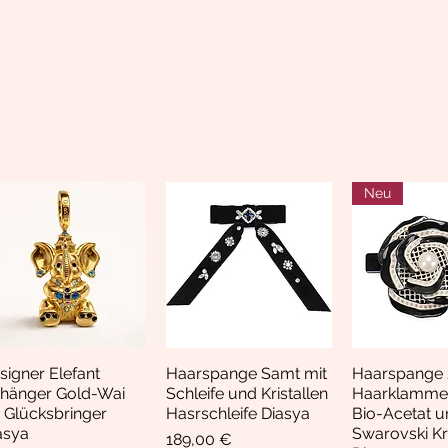
Neu
signer Elefant
Haarspange Samt mit
Haarspange 
Schnellansicht
Schnellansicht
Schnella
hänger Gold-Wai
Schleife und Kristallen
Haarklamme
i Glücksbringer
Hasrschleife Diasya
Bio-Acetat u
asya
Swarovski Kri
Preis
189,00 €