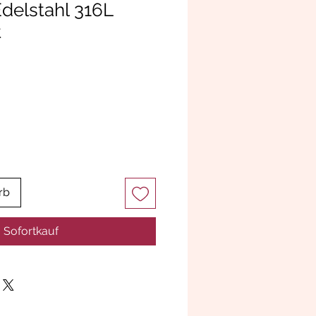
Edelstahl 316L
t
rb
Sofortkauf