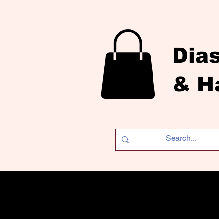
Dia
& H