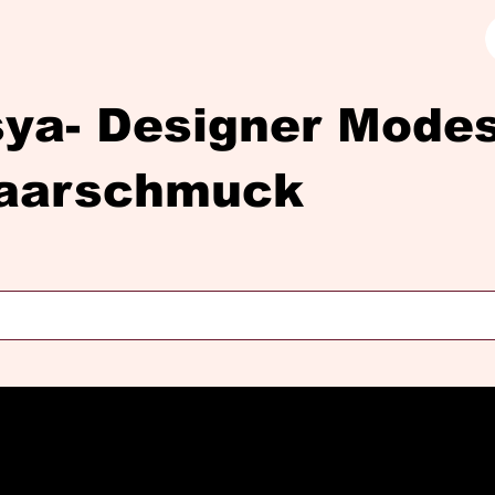
sya- Designer Mod
aarschmuck
Diasya