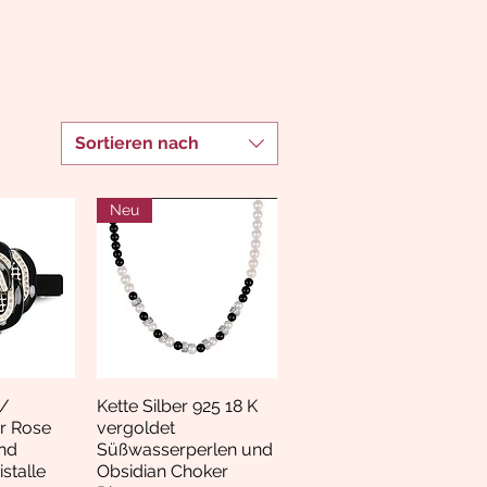
Sortieren nach
Neu
/
Kette Silber 925 18 K
nsicht
Schnellansicht
r Rose
vergoldet
nd
Süßwasserperlen und
stalle
Obsidian Choker