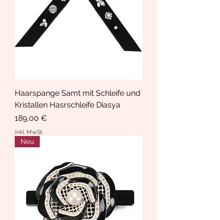
Haarspange Samt mit Schleife und
Kristallen Hasrschleife Diasya
Preis
189,00 €
inkl. MwSt.
Neu