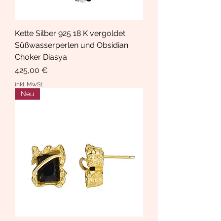
Kette Silber 925 18 K vergoldet
Süßwasserperlen und Obsidian
Choker Diasya
Preis
425,00 €
inkl. MwSt.
Neu