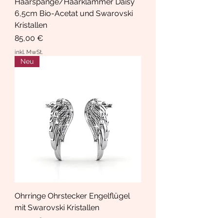
Haarspange/Haarklammer Daisy
6,5cm Bio-Acetat und Swarovski
Kristallen
Preis
85,00 €
inkl. MwSt.
Neu
Ohrringe Ohrstecker Engelflügel
mit Swarovski Kristallen