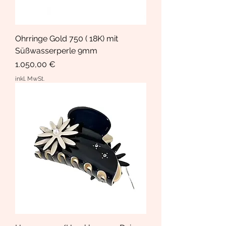
Ohrringe Gold 750 ( 18K) mit
Süßwasserperle 9mm
Preis
1.050,00 €
inkl. MwSt.