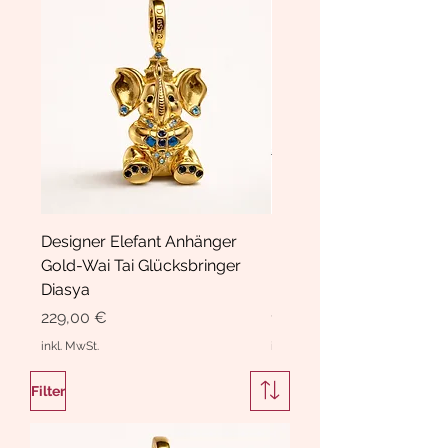
Designer Elefant Anhänger
Haarspange Samt mit Sc
Gold-Wai Tai Glücksbringer
und Kristallen Hasrschle
Diasya
Diasya
Preis
Preis
229,00 €
189,00 €
inkl. MwSt.
inkl. MwSt.
Filter