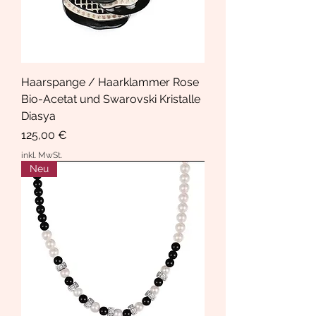
Haarspange / Haarklammer Rose
Bio-Acetat und Swarovski Kristalle
Diasya
Preis
125,00 €
inkl. MwSt.
Neu