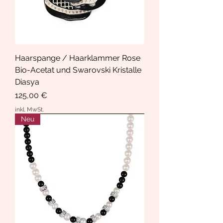
Haarspange / Haarklammer Rose
Bio-Acetat und Swarovski Kristalle
Diasya
Preis
125,00 €
inkl. MwSt.
Neu