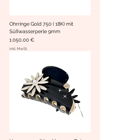
Ohrringe Gold 750 ( 18K) mit
Süßwasserperle 9mm
Preis
1.050,00 €
inkl. MwSt.