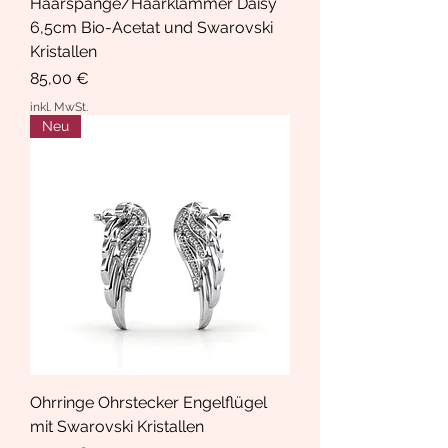
Haarspange/Haarklammer Daisy
6,5cm Bio-Acetat und Swarovski
Kristallen
Preis
85,00 €
inkl. MwSt.
Neu
Ohrringe Ohrstecker Engelflügel
mit Swarovski Kristallen