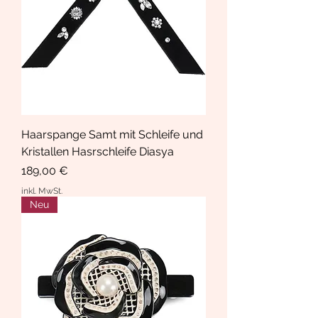
Haarspange Samt mit Schleife und
Kristallen Hasrschleife Diasya
Preis
189,00 €
inkl. MwSt.
Neu