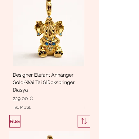
Designer Elefant Anhänger
Haarspange Samt mit Sc
Gold-Wai Tai Glücksbringer
und Kristallen Hasrschle
Diasya
Diasya
Preis
Preis
229,00 €
189,00 €
inkl. MwSt.
inkl. MwSt.
Filter