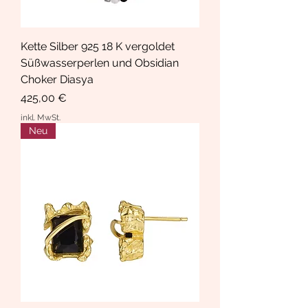
Kette Silber 925 18 K vergoldet
Süßwasserperlen und Obsidian
Choker Diasya
Preis
425,00 €
inkl. MwSt.
Neu