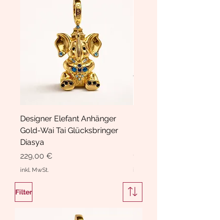
Designer Elefant Anhänger
Haarspange Samt mit Sc
Gold-Wai Tai Glücksbringer
und Kristallen Hasrschle
Diasya
Diasya
Preis
Preis
229,00 €
189,00 €
inkl. MwSt.
inkl. MwSt.
Filter