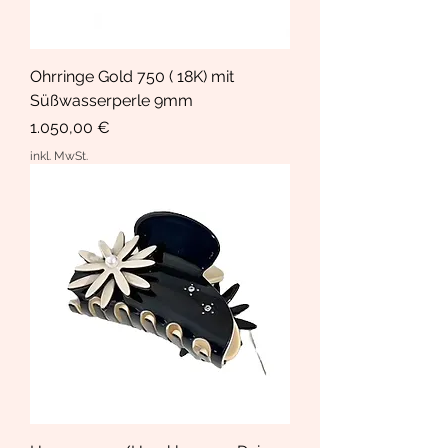
Ohrringe Gold 750 ( 18K) mit
Süßwasserperle 9mm
Preis
1.050,00 €
inkl. MwSt.