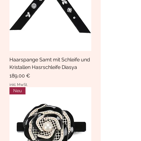
Haarspange Samt mit Schleife und
Kristallen Hasrschleife Diasya
Preis
189,00 €
inkl. MwSt.
Neu