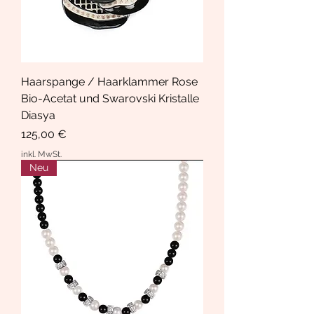
Haarspange / Haarklammer Rose
Bio-Acetat und Swarovski Kristalle
Diasya
Preis
125,00 €
inkl. MwSt.
Neu