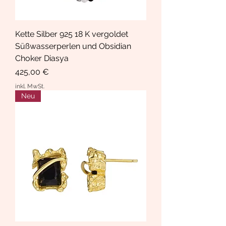
Kette Silber 925 18 K vergoldet
Süßwasserperlen und Obsidian
Choker Diasya
Preis
425,00 €
inkl. MwSt.
Neu