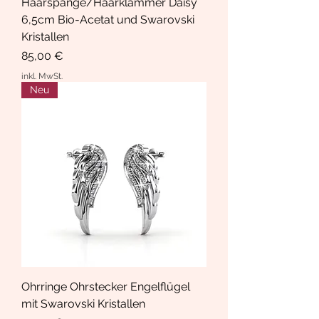
Haarspange/Haarklammer Daisy
6,5cm Bio-Acetat und Swarovski
Kristallen
Preis
85,00 €
inkl. MwSt.
Neu
Ohrringe Ohrstecker Engelflügel
mit Swarovski Kristallen