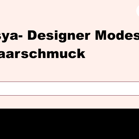
sya- Designer Mod
aarschmuck
Diasya