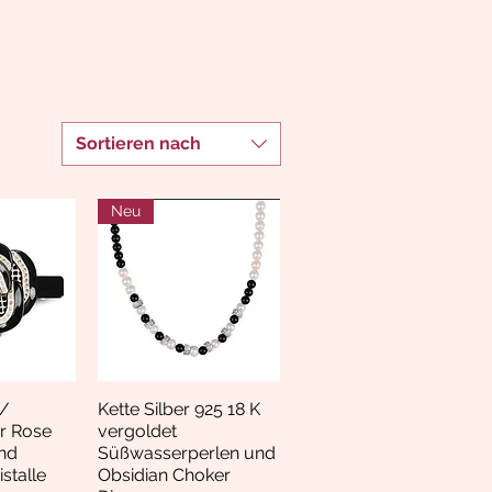
Sortieren nach
Neu
/
Kette Silber 925 18 K
nsicht
Schnellansicht
r Rose
vergoldet
nd
Süßwasserperlen und
stalle
Obsidian Choker