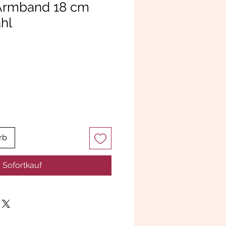
 Armband 18 cm
hl
rb
Sofortkauf