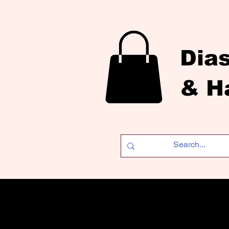
Dia
& H