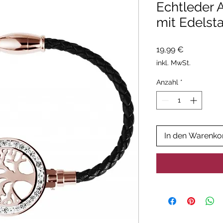
Echtleder
mit Edelsta
Preis
19,99 €
inkl. MwSt.
Anzahl
*
In den Warenko