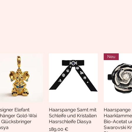
Neu
signer Elefant
Haarspange Samt mit
Haarspange 
Schnellansicht
Schnellansicht
Schnella
hänger Gold-Wai
Schleife und Kristallen
Haarklamme
i Glücksbringer
Hasrschleife Diasya
Bio-Acetat u
asya
Swarovski Kri
Preis
189,00 €