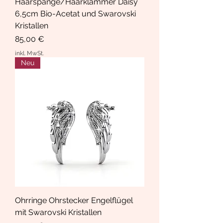
Haarspange/Haarklammer Daisy
6,5cm Bio-Acetat und Swarovski
Kristallen
Preis
85,00 €
inkl. MwSt.
Neu
Ohrringe Ohrstecker Engelflügel
mit Swarovski Kristallen