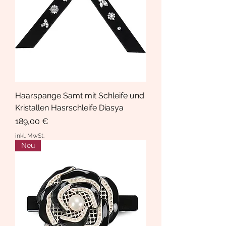
Haarspange Samt mit Schleife und
Kristallen Hasrschleife Diasya
Preis
189,00 €
inkl. MwSt.
Neu