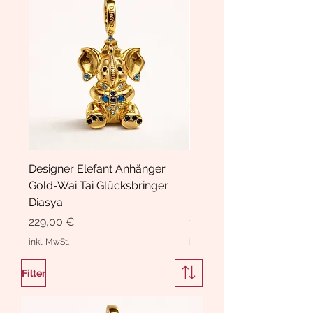
Designer Elefant Anhänger
Haarspange Samt mit Sc
Gold-Wai Tai Glücksbringer
und Kristallen Hasrschle
Diasya
Diasya
Preis
Preis
229,00 €
189,00 €
inkl. MwSt.
inkl. MwSt.
Filter