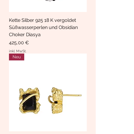
Kette Silber 925 18 K vergoldet
Süßwasserperlen und Obsidian
Choker Diasya
Preis
425,00 €
inkl. MwSt.
Neu