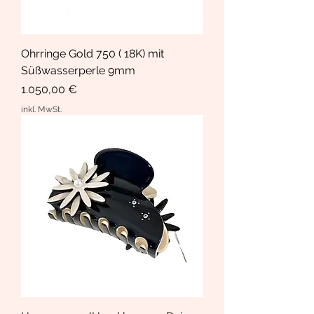
Ohrringe Gold 750 ( 18K) mit
Süßwasserperle 9mm
Preis
1.050,00 €
inkl. MwSt.