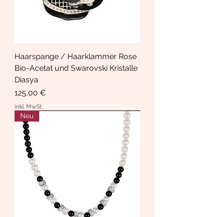
Haarspange / Haarklammer Rose
Bio-Acetat und Swarovski Kristalle
Diasya
Preis
125,00 €
inkl. MwSt.
Neu