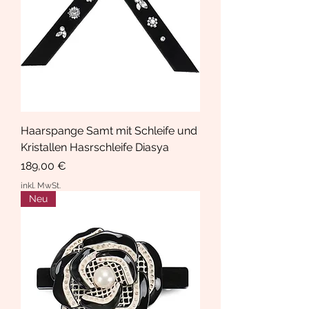
Haarspange Samt mit Schleife und
Kristallen Hasrschleife Diasya
Preis
189,00 €
inkl. MwSt.
Neu