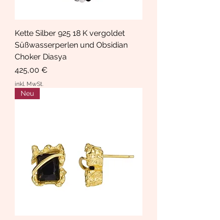
Kette Silber 925 18 K vergoldet
Süßwasserperlen und Obsidian
Choker Diasya
Preis
425,00 €
inkl. MwSt.
Neu