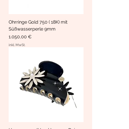
Ohrringe Gold 750 ( 18K) mit
Süßwasserperle 9mm
Preis
1.050,00 €
inkl. MwSt.