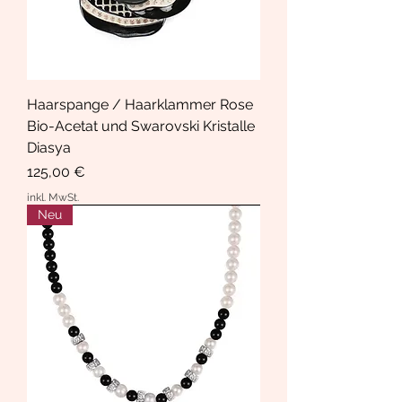
Haarspange / Haarklammer Rose
Bio-Acetat und Swarovski Kristalle
Diasya
Preis
125,00 €
inkl. MwSt.
Neu