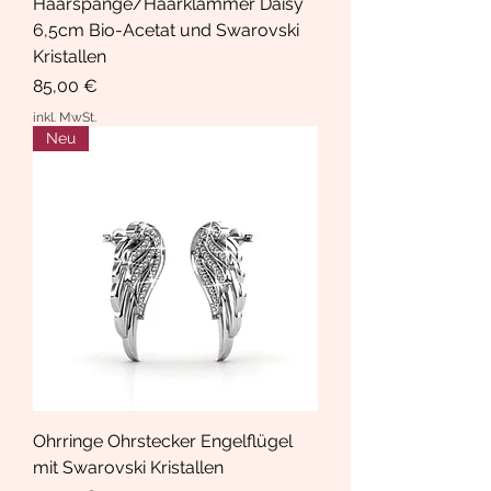
Haarspange/Haarklammer Daisy
6,5cm Bio-Acetat und Swarovski
Kristallen
Preis
85,00 €
inkl. MwSt.
Neu
Ohrringe Ohrstecker Engelflügel
mit Swarovski Kristallen