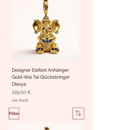
Designer Elefant Anhänger
Haarspange Samt mit Sc
Gold-Wai Tai Glücksbringer
und Kristallen Hasrschle
Diasya
Diasya
Preis
Preis
229,00 €
189,00 €
inkl. MwSt.
inkl. MwSt.
Filter