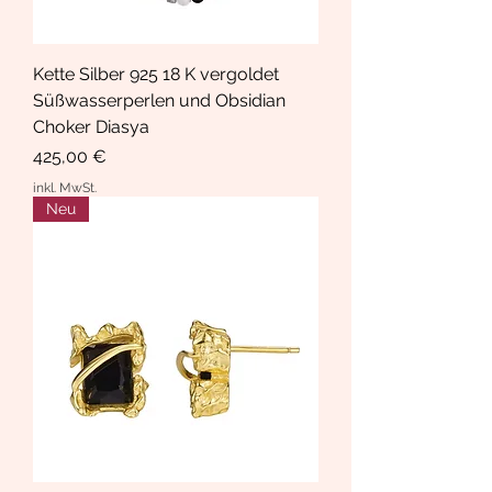
Kette Silber 925 18 K vergoldet
Süßwasserperlen und Obsidian
Choker Diasya
Preis
425,00 €
inkl. MwSt.
Neu