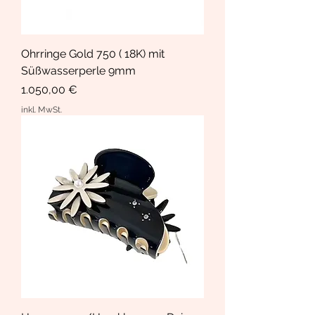
Ohrringe Gold 750 ( 18K) mit
Süßwasserperle 9mm
Preis
1.050,00 €
inkl. MwSt.