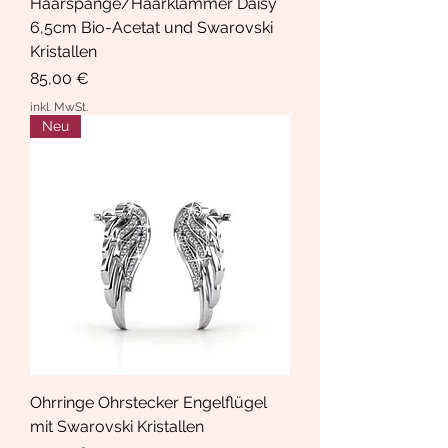
Haarspange/Haarklammer Daisy
6,5cm Bio-Acetat und Swarovski
Kristallen
Preis
85,00 €
inkl. MwSt.
Neu
Ohrringe Ohrstecker Engelflügel
mit Swarovski Kristallen