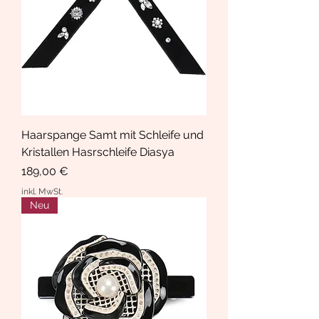
Haarspange Samt mit Schleife und
Kristallen Hasrschleife Diasya
Preis
189,00 €
inkl. MwSt.
Neu