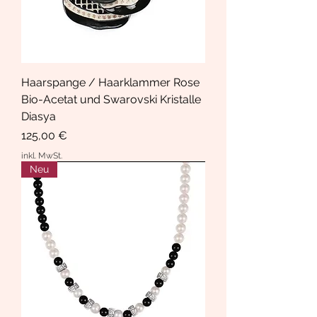
Haarspange / Haarklammer Rose
Bio-Acetat und Swarovski Kristalle
Diasya
Preis
125,00 €
inkl. MwSt.
Neu