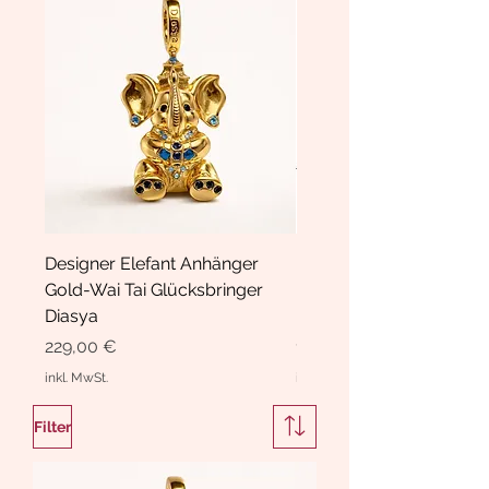
Designer Elefant Anhänger
Haarspange Samt mit Sc
Gold-Wai Tai Glücksbringer
und Kristallen Hasrschle
Diasya
Diasya
Preis
Preis
229,00 €
189,00 €
inkl. MwSt.
inkl. MwSt.
Filter