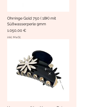
Ohrringe Gold 750 ( 18K) mit
Süßwasserperle 9mm
Preis
1.050,00 €
inkl. MwSt.