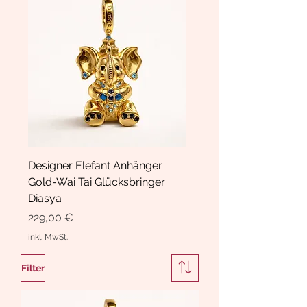
Designer Elefant Anhänger
Haarspange Samt mit Sc
Gold-Wai Tai Glücksbringer
und Kristallen Hasrschle
Diasya
Diasya
Preis
Preis
229,00 €
189,00 €
inkl. MwSt.
inkl. MwSt.
Filter