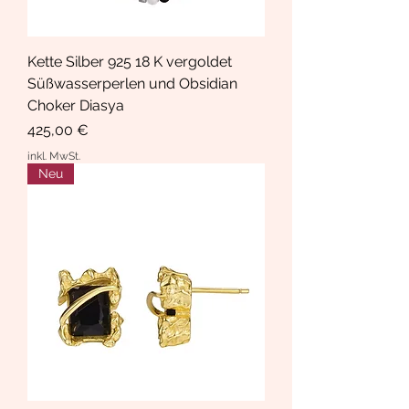
Kette Silber 925 18 K vergoldet
Süßwasserperlen und Obsidian
Choker Diasya
Preis
425,00 €
inkl. MwSt.
Neu