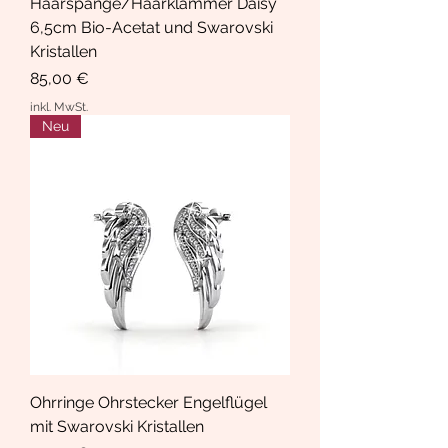
Haarspange/Haarklammer Daisy
6,5cm Bio-Acetat und Swarovski
Kristallen
Preis
85,00 €
inkl. MwSt.
Neu
Ohrringe Ohrstecker Engelflügel
mit Swarovski Kristallen