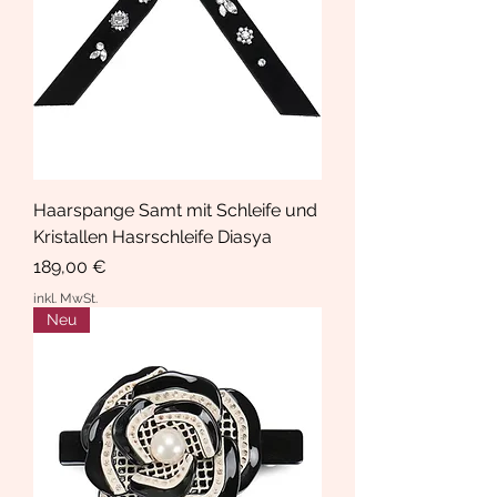
Haarspange Samt mit Schleife und
Kristallen Hasrschleife Diasya
Preis
189,00 €
inkl. MwSt.
Neu