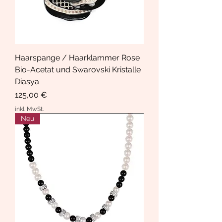
Haarspange / Haarklammer Rose
Bio-Acetat und Swarovski Kristalle
Diasya
Preis
125,00 €
inkl. MwSt.
Neu