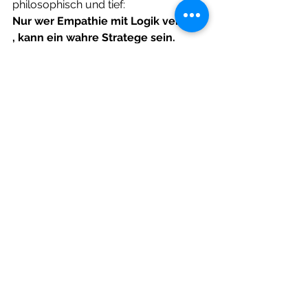
philosophisch und tief:
Nur wer Empathie mit Logik vereint 
, kann ein wahre Stratege sein.
Der Stratege von Kriwa - 
Literarische Fantasy von Diana 
Ecker Hardcover
€34.00
Jetzt kaufen